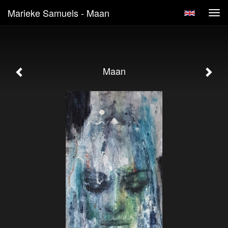
Marieke Samuels - Maan
Tog
navi
Maan