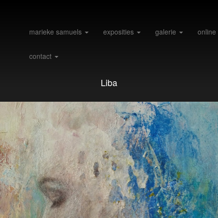
marieke samuels
exposities
galerie
online
contact
Liba