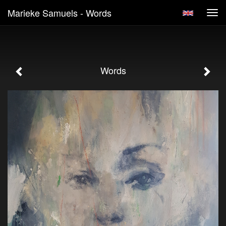
Marieke Samuels - Words
Tog
navi
Words