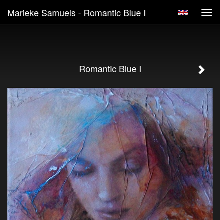
Marieke Samuels - Romantic Blue I
Tog
navi
Romantic Blue I