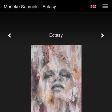
Marieke Samuels - Ectasy
Tog
navi
Ectasy