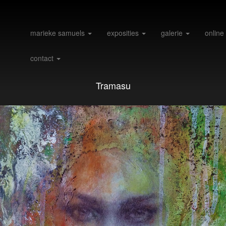
marieke samuels
exposities
galerie
online
contact
Tramasu